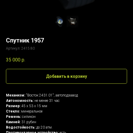
Спутник 1957
Артикул:
2415.80
35 000
р.
Добавить в корзину
Механизм:
"Восток 2431.01", автоподзавод
Автономность:
не менее 31 час
Размер:
45 х 53 х 15 мм
Стекло:
минеральное
Ремень:
силикон
Камней:
31 рубин
Водостойкость:
до 20 атм.
Противоударное устройство:
есть