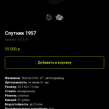
Спутник 1957
Артикул:
2415.79
35 000
р.
Добавить в корзину
Механизм:
"Восток 2431.01", автоподзавод
Автономность:
не менее 31 час
Размер:
50 х 60 х 13 мм
Стекло:
минеральное
Ремень:
силикон
Камней:
31 рубин
Водостойкость:
до 20 атм.
Противоударное устройство:
есть