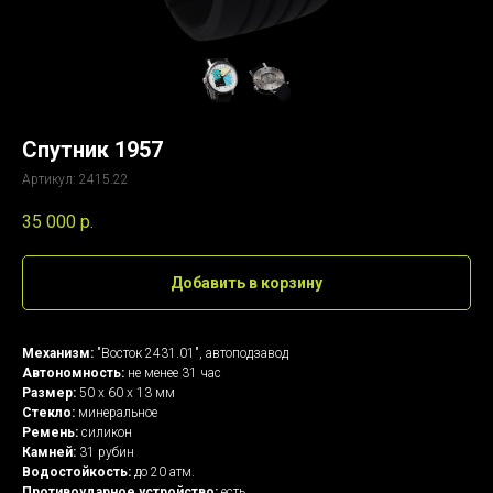
Спутник 1957
Артикул:
2415.22
35 000
р.
Добавить в корзину
Механизм:
"Восток 2431.01", автоподзавод
Автономность:
не менее 31 час
Размер:
50 х 60 х 13 мм
Стекло:
минеральное
Ремень:
силикон
Камней:
31 рубин
Водостойкость:
до 20 атм.
Противоударное устройство:
есть