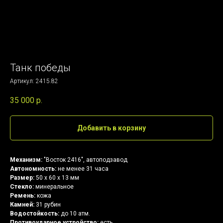
Танк победы
Артикул:
2415.82
35 000
р.
Добавить в корзину
Механизм:
"Восток 2416", автоподзавод
Автономность:
не менее 31 часа
Размер:
50 х 60 х 13 мм
Стекло:
минеральное
Ремень:
кожа
Камней:
31 рубин
Водостойкость:
до 10 атм.
Противоударное устройство:
есть