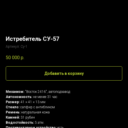
Истребитель СУ-57
Артикул:
Су-1
50 000
р.
Добавить в корзину
Механизм:
"Восток 2416", автоподзавод
Автономность:
не менее 31 час
Размер:
41 × 41 × 13 мм
Стекло:
сапфир с антибликом
Ремень:
натуральная кожа
Камней:
31 рубин
Водостойкость:
5 атм.
Противоударное устройство:
есть