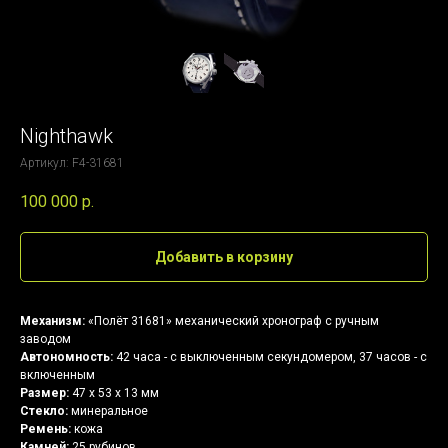
Nighthawk
Артикул:
F4-31681
100 000
р.
Добавить в корзину
Механизм:
«Полёт 31681» механический хронограф с ручным
заводом
Автономность:
42 часа - с выключенным секундомером, 37 часов - с
включенным
Размер:
47 x 53 x 13 мм
Стекло:
минеральное
Ремень:
кожа
Камней:
25 рубинов