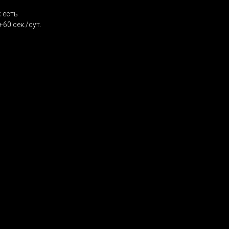
:
есть
+60 сек./сут.