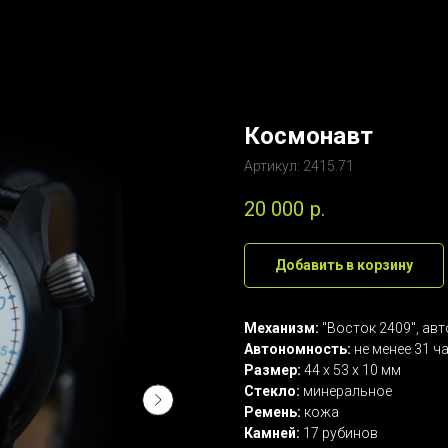
Космонавт
Артикул:
2415.71
20 000
р.
Добавить в корзину
Механизм:
"Восток 2409", ав
Автономность:
не менее 31 ч
Размер:
44 х 53 х 10 мм
Стекло:
минеральное
Ремень:
кожа
Камней:
17 рубинов